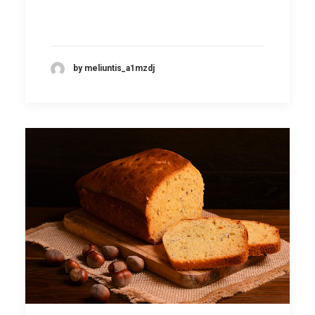
by meliuntis_a1mzdj