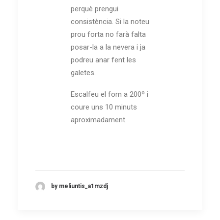
perquè prengui
consistència. Si la noteu
prou forta no farà falta
posar-la a la nevera i ja
podreu anar fent les
galetes.
Escalfeu el forn a 200º i
coure uns 10 minuts
aproximadament.
by meliuntis_a1mzdj