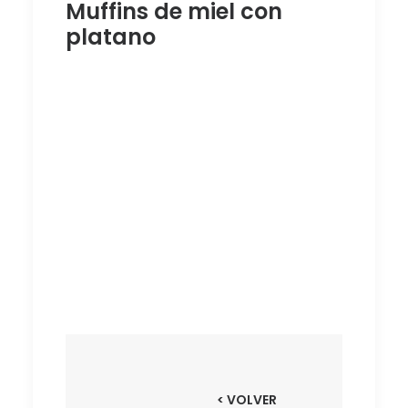
Muffins de miel con
platano
MUFFINS
DE MIEL
CON
PLATANO
< VOLVER