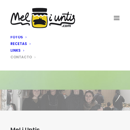
INICIO
PROYECTOS
APADRINA
FERIAS
PRODUCTOS
FOTOS
RECETAS
LINKS
CONTACTO
CONTACTO
Mel i Untis