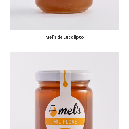
VER
Mel's de Eucalipto