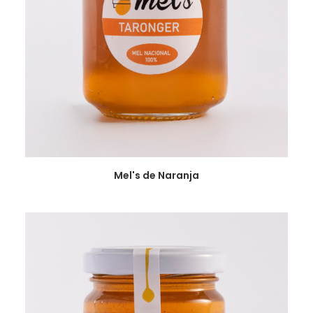
VER
Mel's de Naranja