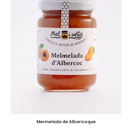
VER
Mermelada de Albaricoque