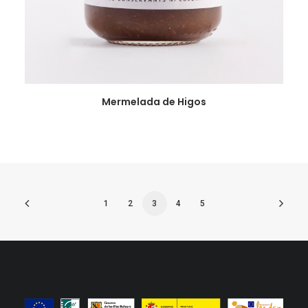
VER
Mermelada de Higos
1
2
3
4
5